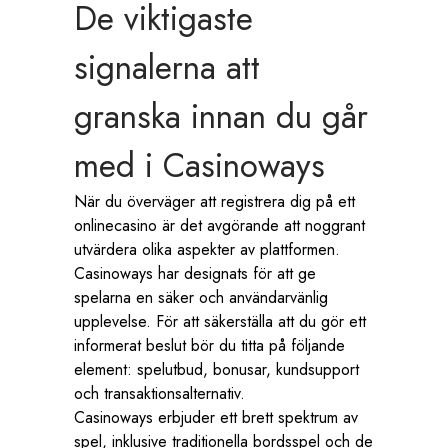
De viktigaste
signalerna att
granska innan du går
med i Casinoways
När du överväger att registrera dig på ett
onlinecasino är det avgörande att noggrant
utvärdera olika aspekter av plattformen.
Casinoways har designats för att ge
spelarna en säker och användarvänlig
upplevelse. För att säkerställa att du gör ett
informerat beslut bör du titta på följande
element: spelutbud, bonusar, kundsupport
och transaktionsalternativ.
Casinoways erbjuder ett brett spektrum av
spel, inklusive traditionella bordsspel och de