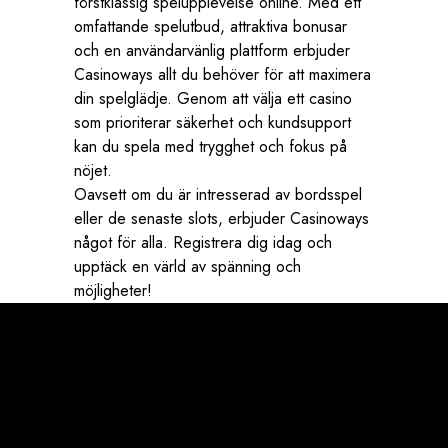
förstklassig spelupplevelse online. Med ett
omfattande spelutbud, attraktiva bonusar
och en användarvänlig plattform erbjuder
Casinoways allt du behöver för att maximera
din spelglädje. Genom att välja ett casino
som prioriterar säkerhet och kundsupport
kan du spela med trygghet och fokus på
nöjet.
Oavsett om du är intresserad av bordsspel
eller de senaste slots, erbjuder Casinoways
något för alla. Registrera dig idag och
upptäck en värld av spänning och
möjligheter!