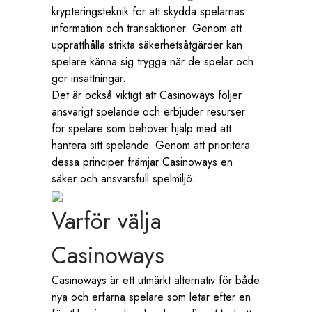
krypteringsteknik för att skydda spelarnas
information och transaktioner. Genom att
upprätthålla strikta säkerhetsåtgärder kan
spelare känna sig trygga när de spelar och
gör insättningar.
Det är också viktigt att Casinoways följer
ansvarigt spelande och erbjuder resurser
för spelare som behöver hjälp med att
hantera sitt spelande. Genom att prioritera
dessa principer främjar Casinoways en
säker och ansvarsfull spelmiljö.
Varför välja
Casinoways
Casinoways är ett utmärkt alternativ för både
nya och erfarna spelare som letar efter en