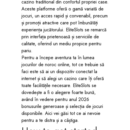
cazino traditional din confortul propriei case.
Aceste platforme oferă o gamă variată de
jocuri, un acces rapid și convenabil, precum
și promoții atractive care pot îmbunătăți
experiența jucătorului. EliteSlots se remarcă
prin interfața prietenoasă și serviciile de
calitate, oferind un mediu propice pentru
pariu.
Pentru a începe aventura ta în lumea
jocurilor de noroc online, tot ce trebuie să
faci este să ai un dispozitiv conectat la
internet și să alegi un cazino care îți oferă
toate facilitățile necesare. EliteSlots se
dovedește a fi o alegere foarte bună,
având în vedere pentru anul 2026
bonusurile generoase și selecția de jocuri
disponibile. Aici vei găsi tot ce ai nevoie
pentru a te distra și a câștiga.