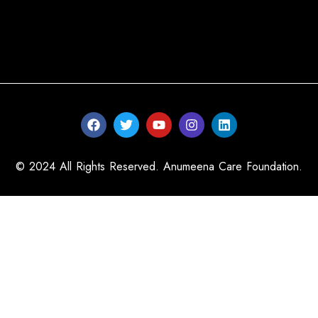
© 2024 All Rights Reserved. Anumeena Care Foundation.