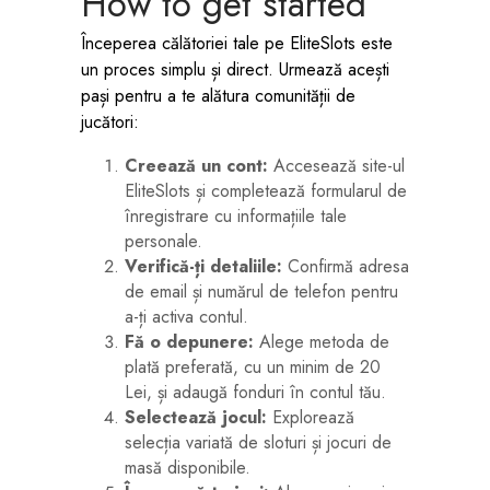
How to get started
Începerea călătoriei tale pe EliteSlots este
un proces simplu și direct. Urmează acești
pași pentru a te alătura comunității de
jucători:
Creează un cont:
Accesează site-ul
EliteSlots și completează formularul de
înregistrare cu informațiile tale
personale.
Verifică-ți detaliile:
Confirmă adresa
de email și numărul de telefon pentru
a-ți activa contul.
Fă o depunere:
Alege metoda de
plată preferată, cu un minim de 20
Lei, și adaugă fonduri în contul tău.
Selectează jocul:
Explorează
selecția variată de sloturi și jocuri de
masă disponibile.