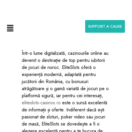
help@anumeenafoundation.com
SUPPORT A CAUSE
Într-o lume digitalizată, cazinourile online au
devenit o destinație de top pentru iubitorii
de jocuri de noroc. EliteSlots oferă o
experiență modernă, adaptată pentru
jucătorii din România, cu bonusuri
atrăgătoare și o gamă variată de jocuri pe o
platformă sigură, iar pentru cei interesați,
eliteslots-casinos.ro
este o sursă excelentă
de informații și oferte. Indiferent dacă ești
pasionat de sloturi, poker video sau jocuri
de masă, EliteSlots se dovedește a fi o
alegere excelentă pentru a te bucura de