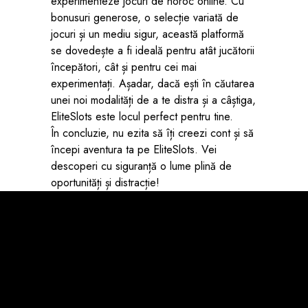
experimenteze jocuri de noroc online. Cu
bonusuri generose, o selecție variată de
jocuri și un mediu sigur, această platformă
se dovedește a fi ideală pentru atât jucătorii
începători, cât și pentru cei mai
experimentați. Așadar, dacă ești în căutarea
unei noi modalități de a te distra și a câștiga,
EliteSlots este locul perfect pentru tine.
În concluzie, nu ezita să îți creezi cont și să
începi aventura ta pe EliteSlots. Vei
descoperi cu siguranță o lume plină de
oportunități și distracție!