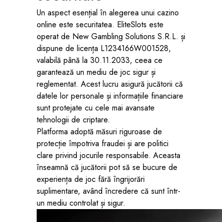
Un aspect esențial în alegerea unui cazino
online este securitatea. EliteSlots este
operat de New Gambling Solutions S.R.L. și
dispune de licența L1234166W001528,
valabilă până la 30.11.2033, ceea ce
garantează un mediu de joc sigur și
reglementat. Acest lucru asigură jucătorii că
datele lor personale și informațiile financiare
sunt protejate cu cele mai avansate
tehnologii de criptare.
Platforma adoptă măsuri riguroase de
protecție împotriva fraudei și are politici
clare privind jocurile responsabile. Aceasta
înseamnă că jucătorii pot să se bucure de
experiența de joc fără îngrijorări
suplimentare, având încredere că sunt într-
un mediu controlat și sigur.