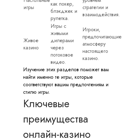
Настольные
уровнем
как покер,
игры
стратегии и
блэкджек и
взаимодействия.
рулетка.
Игры с
Игроки,
живыми
предпочитающие
Живое
дилерами
атмосферу
казино
через
настоящего
потоковое
казино.
видео.
Изучение этих разделов поможет вам
найти именно те игры, которые
соответствуют вашим предпочтениям и
стилю игры.
Ключевые
преимущества
онлайн-казино