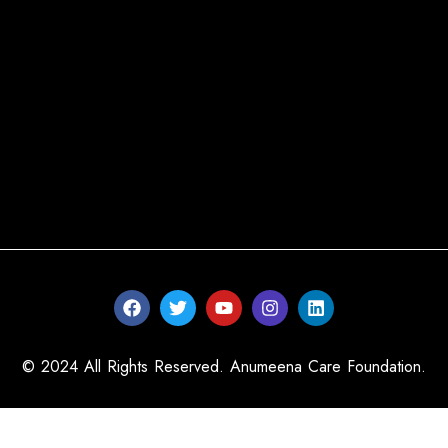
© 2024 All Rights Reserved. Anumeena Care Foundation.