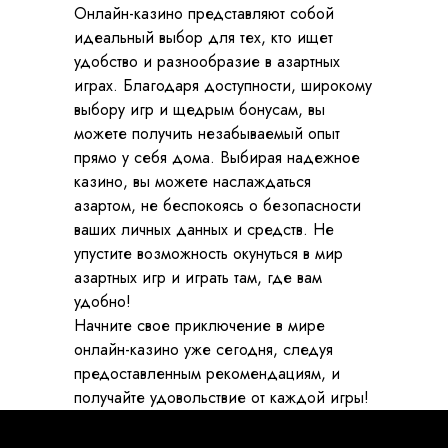
Онлайн-казино представляют собой
идеальный выбор для тех, кто ищет
удобство и разнообразие в азартных
играх. Благодаря доступности, широкому
выбору игр и щедрым бонусам, вы
можете получить незабываемый опыт
прямо у себя дома. Выбирая надежное
казино, вы можете наслаждаться
азартом, не беспокоясь о безопасности
ваших личных данных и средств. Не
упустите возможность окунуться в мир
азартных игр и играть там, где вам
удобно!
Начните свое приключение в мире
онлайн-казино уже сегодня, следуя
предоставленным рекомендациям, и
получайте удовольствие от каждой игры!