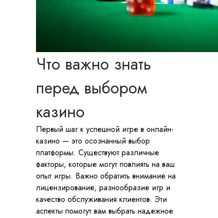
Что важно знать
перед выбором
казино
Первый шаг к успешной игре в онлайн-
казино — это осознанный выбор
платформы. Существуют различные
факторы, которые могут повлиять на ваш
опыт игры. Важно обратить внимание на
лицензирование, разнообразие игр и
качество обслуживания клиентов. Эти
аспекты помогут вам выбрать надежное