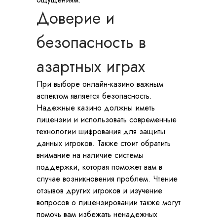
Доверие и
безопасность в
азартных играх
При выборе онлайн-казино важным
аспектом является безопасность.
Надежные казино должны иметь
лицензии и использовать современные
технологии шифрования для защиты
данных игроков. Также стоит обратить
внимание на наличие системы
поддержки, которая поможет вам в
случае возникновения проблем. Чтение
отзывов других игроков и изучение
вопросов о лицензировании также могут
помочь вам избежать ненадежных