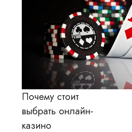
Почему стоит
выбрать онлайн-
казино