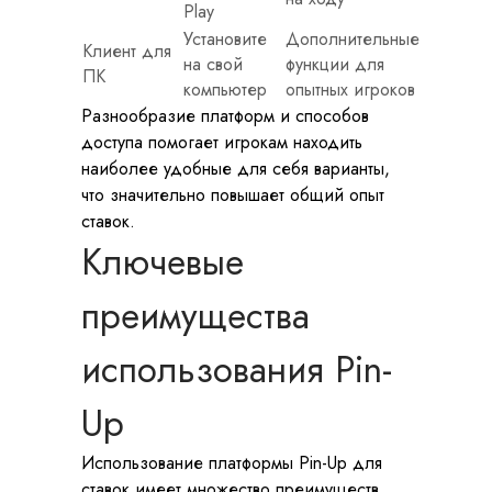
Play
Установите
Дополнительные
Клиент для
на свой
функции для
ПК
компьютер
опытных игроков
Разнообразие платформ и способов
доступа помогает игрокам находить
наиболее удобные для себя варианты,
что значительно повышает общий опыт
ставок.
Ключевые
преимущества
использования Pin-
Up
Использование платформы Pin-Up для
ставок имеет множество преимуществ,