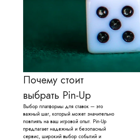
Почему стоит
выбрать Pin-Up
Выбор платформы для ставок — это
важный шаг, который может значительно
повлиять на ваш игровой опыт. Pin-Up
предлагает надежный и безопасный
сервис, широкий выбор событий и