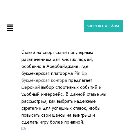
help@anumeenafoundation.com
SUPPORT A CAUSE
Ставки на спорт стали популярным
развлечением для многих людей,
особенно в Азербайджане, где
букмекерская платформа
Pin Up
букмекерская контора
предлагает
широкий выбор спортивных событий и
удобный интерфейс. В данной статье мы
рассмотрим, как выбрать надежные
стратегии для успешных ставок, чтобы
повысить свои шансы на выигрыш и
сделать игру более приятной.