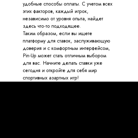
удобные способы оплаты. С учетом всех
этих факторов, каждый игрок,
независимо от уровня опыта, найдет
здесь что-то подходящее.
Таким образом, если вы ищете
платформу для ставок, заслуживающую
доверия и с комфортным интерфейсом,
Pin-Up может стать отличным выбором
для вас. Начните делать ставки уже
сегодня и откройте для себя мир
спортивных азартных игр!