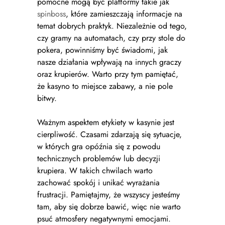
pomocne mogą być platformy takie jak
spinboss
, które zamieszczają informacje na
temat dobrych praktyk. Niezależnie od tego,
czy gramy na automatach, czy przy stole do
pokera, powinniśmy być świadomi, jak
nasze działania wpływają na innych graczy
oraz krupierów. Warto przy tym pamiętać,
że kasyno to miejsce zabawy, a nie pole
bitwy.
Ważnym aspektem etykiety w kasynie jest
cierpliwość. Czasami zdarzają się sytuacje,
w których gra opóźnia się z powodu
technicznych problemów lub decyzji
krupiera. W takich chwilach warto
zachować spokój i unikać wyrażania
frustracji. Pamiętajmy, że wszyscy jesteśmy
tam, aby się dobrze bawić, więc nie warto
psuć atmosfery negatywnymi emocjami.