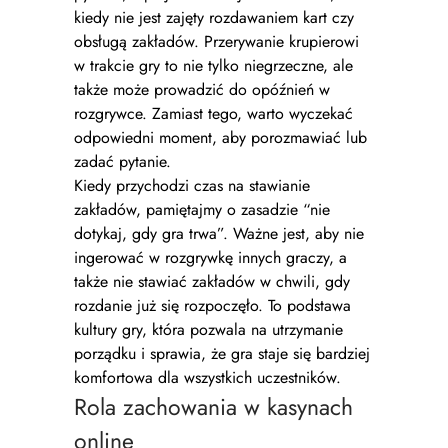
kiedy nie jest zajęty rozdawaniem kart czy
obsługą zakładów. Przerywanie krupierowi
w trakcie gry to nie tylko niegrzeczne, ale
także może prowadzić do opóźnień w
rozgrywce. Zamiast tego, warto wyczekać
odpowiedni moment, aby porozmawiać lub
zadać pytanie.
Kiedy przychodzi czas na stawianie
zakładów, pamiętajmy o zasadzie “nie
dotykaj, gdy gra trwa”. Ważne jest, aby nie
ingerować w rozgrywkę innych graczy, a
także nie stawiać zakładów w chwili, gdy
rozdanie już się rozpoczęło. To podstawa
kultury gry, która pozwala na utrzymanie
porządku i sprawia, że gra staje się bardziej
komfortowa dla wszystkich uczestników.
Rola zachowania w kasynach
online