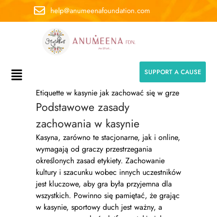
help@anumeenafoundation.com
SUPPORT A CAUSE
Etiquette w kasynie jak zachować się w grze
Podstawowe zasady
zachowania w kasynie
Kasyna, zarówno te stacjonarne, jak i online,
wymagają od graczy przestrzegania
określonych zasad etykiety. Zachowanie
kultury i szacunku wobec innych uczestników
jest kluczowe, aby gra była przyjemna dla
wszystkich. Powinno się pamiętać, że grając
w kasynie, sportowy duch jest ważny, a