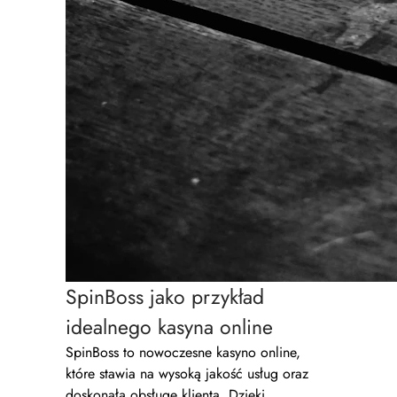
SpinBoss jako przykład
idealnego kasyna online
SpinBoss to nowoczesne kasyno online,
które stawia na wysoką jakość usług oraz
doskonałą obsługę klienta. Dzięki