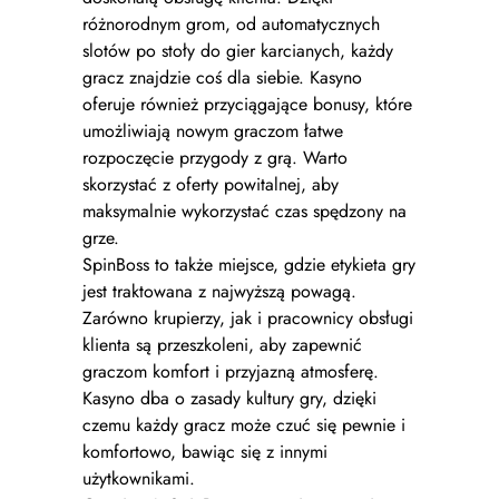
różnorodnym grom, od automatycznych
slotów po stoły do gier karcianych, każdy
gracz znajdzie coś dla siebie. Kasyno
oferuje również przyciągające bonusy, które
umożliwiają nowym graczom łatwe
rozpoczęcie przygody z grą. Warto
skorzystać z oferty powitalnej, aby
maksymalnie wykorzystać czas spędzony na
grze.
SpinBoss to także miejsce, gdzie etykieta gry
jest traktowana z najwyższą powagą.
Zarówno krupierzy, jak i pracownicy obsługi
klienta są przeszkoleni, aby zapewnić
graczom komfort i przyjazną atmosferę.
Kasyno dba o zasady kultury gry, dzięki
czemu każdy gracz może czuć się pewnie i
komfortowo, bawiąc się z innymi
użytkownikami.