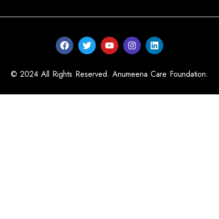
© 2024 All Rights Reserved. Anumeena Care Foundation.