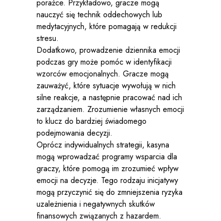
porażce. Przykładowo, gracze mogą
nauczyć się technik oddechowych lub
medytacyjnych, które pomagają w redukcji
stresu.
Dodatkowo, prowadzenie dziennika emocji
podczas gry może pomóc w identyfikacji
wzorców emocjonalnych. Gracze mogą
zauważyć, które sytuacje wywołują w nich
silne reakcje, a następnie pracować nad ich
zarządzaniem. Zrozumienie własnych emocji
to klucz do bardziej świadomego
podejmowania decyzji.
Oprócz indywidualnych strategii, kasyna
mogą wprowadzać programy wsparcia dla
graczy, które pomogą im zrozumieć wpływ
emocji na decyzje. Tego rodzaju inicjatywy
mogą przyczynić się do zmniejszenia ryzyka
uzależnienia i negatywnych skutków
finansowych związanych z hazardem.