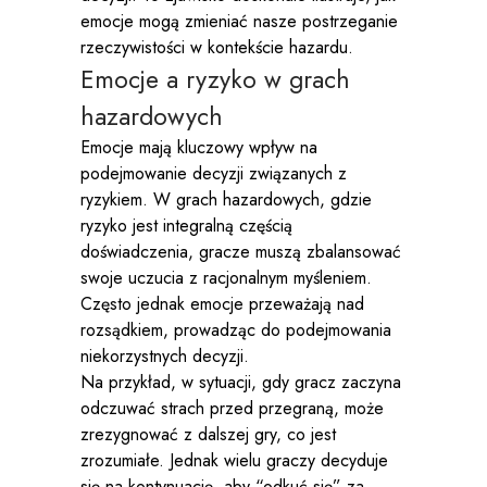
emocje mogą zmieniać nasze postrzeganie
rzeczywistości w kontekście hazardu.
Emocje a ryzyko w grach
hazardowych
Emocje mają kluczowy wpływ na
podejmowanie decyzji związanych z
ryzykiem. W grach hazardowych, gdzie
ryzyko jest integralną częścią
doświadczenia, gracze muszą zbalansować
swoje uczucia z racjonalnym myśleniem.
Często jednak emocje przeważają nad
rozsądkiem, prowadząc do podejmowania
niekorzystnych decyzji.
Na przykład, w sytuacji, gdy gracz zaczyna
odczuwać strach przed przegraną, może
zrezygnować z dalszej gry, co jest
zrozumiałe. Jednak wielu graczy decyduje
się na kontynuację, aby “odkuć się” za