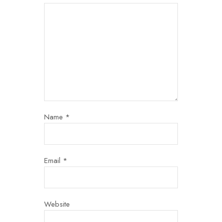
Name
*
Email
*
Website