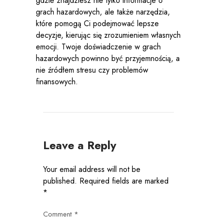
gdzie znajdziesz nie tylko informacje o
grach hazardowych, ale także narzędzia,
które pomogą Ci podejmować lepsze
decyzje, kierując się zrozumieniem własnych
emocji. Twoje doświadczenie w grach
hazardowych powinno być przyjemnością, a
nie źródłem stresu czy problemów
finansowych.
Leave a Reply
Your email address will not be
published.
Required fields are marked
*
Comment
*