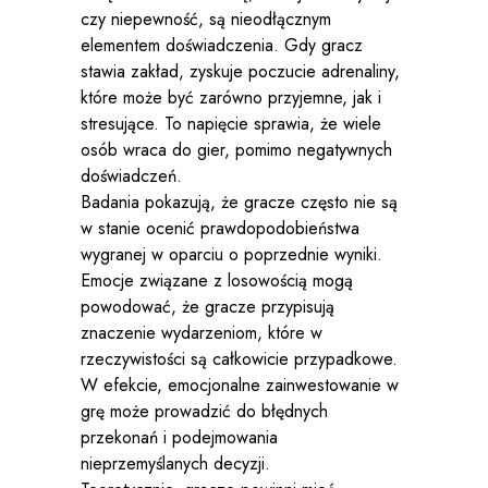
czy niepewność, są nieodłącznym
elementem doświadczenia. Gdy gracz
stawia zakład, zyskuje poczucie adrenaliny,
które może być zarówno przyjemne, jak i
stresujące. To napięcie sprawia, że wiele
osób wraca do gier, pomimo negatywnych
doświadczeń.
Badania pokazują, że gracze często nie są
w stanie ocenić prawdopodobieństwa
wygranej w oparciu o poprzednie wyniki.
Emocje związane z losowością mogą
powodować, że gracze przypisują
znaczenie wydarzeniom, które w
rzeczywistości są całkowicie przypadkowe.
W efekcie, emocjonalne zainwestowanie w
grę może prowadzić do błędnych
przekonań i podejmowania
nieprzemyślanych decyzji.